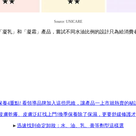
Source: UNICARE
「凝乳」和「凝霜」產品，嘗試不同水油比例的設計只為給消費
保養4重點! 看領導品牌加入這些思維，讓產品一上市就熱賣的秘
皮膚乾癢、皮膚泛紅找上門!換季保養除了保濕，更要舒緩修護才
►
迅速找到命定卸妝：水、油、乳、膏等劑型這樣選