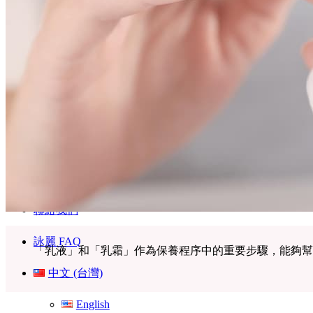
特色爆品
ESG禮盒
美肌情報
UNICARE美妝新知
UNICARE科研秘辛
UNICARE 企業動態
聯絡我們
詠麗 FAQ
「乳液」和「乳霜」作為保養程序中的重要步驟，能夠幫
中文 (台灣)
English