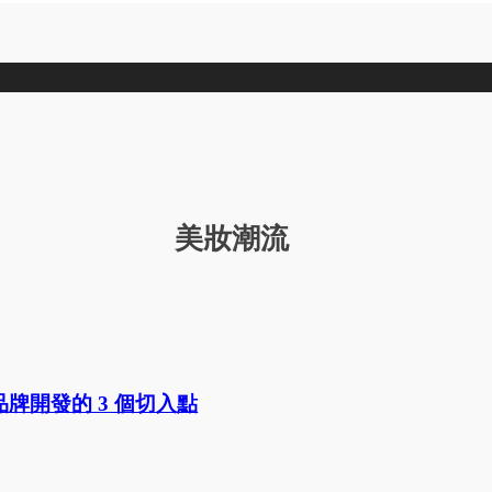
美妝潮流
牌開發的 3 個切入點