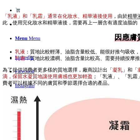
「乳液」和「乳霜」通常在化妝水、精華液後使用
，由於
精華
此，使用完化妝水和精華液後，需要再上一層含有適度油脂的
因應膚質
Menu
Menu
乳液
：質地比較輕薄、油脂含量較低、能很好推勻吸收，
LinkedIn
乳霜
：質地比較濃稠、油脂含量比較高、需要持續按摩推
為了提供消費者更多樣的質地選擇，廠商設計出「
凝乳
」和「
Facebook
滴，保留水凝質地讓使用膚感也更加輕盈
；「乳液」、「乳霜
費者可以根據不同的膚質和季節選擇合適的產品。
Instagram
Youtube
WhatsApp