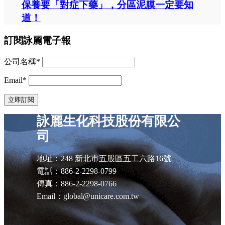
保養要「對症下藥」，分區泥膜一定要知
道！
訂閱詠麗電子報
公司名稱*
Email*
詠麗生化科技股份有限公
司
地址：248 新北市五股區五工六路16號
電話：886-2-2298-0799
傳真：886-2-2298-0766
Email：global@unicare.com.tw