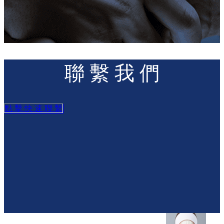
聯 繫 我 們
點 擊 快 速 聯 繫