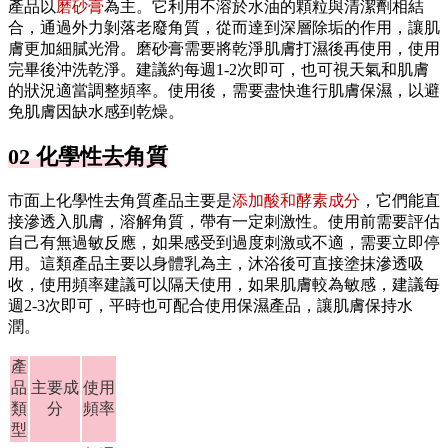
產品以
磨砂膏
為主。它利用不溶於水油的顆粒與清潔劑相結
合，通過外力剝落老廢角質，從而達到深層除垢的作用，讓肌
膚更加細膩光滑。磨砂膏需要將乾淨肌膚打濕後再使用，使用
完畢後沖洗乾淨。建議約每週1-2次即可，也可視天氣和肌膚
的狀況適當調整頻率。使用後，需要盡快進行肌膚保濕，以避
免肌膚因缺水感到乾燥。
02 化學性去角質
市面上化學性去角質產品主要是
添加酸和酵素成分
，它們能直
接滲透入肌膚，溶解角質，帶有一定刺激性。使用前需要評估
自己有無過敏反應，如果感受到過度刺激或不適，需要立即停
用。這類產品主要以身體乳為主，沐浴後可直接塗抹滲透吸
收，使用頻率建議可以隔天使用，如果肌膚較為敏感，建議每
週2-3次即可，平時也可配合使用保濕產品，讓肌膚保持水
潤。
產
品
主要成
使用
類
分
頻率
型