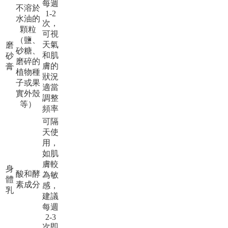
每週
不溶於
1-2
水油的
次，
顆粒
可視
（鹽、
天氣
磨
砂糖、
和肌
砂
磨碎的
膚的
膏
植物種
狀況
子或果
適當
實外殼
調整
等）
頻率
可隔
天使
用，
如肌
膚較
身
酸和酵
為敏
體
素成分
感，
乳
建議
每週
2-3
次即