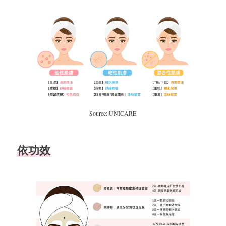
Source: UNICARE
依功效