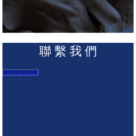
聯 繫 我 們
點 擊 快 速 聯 繫