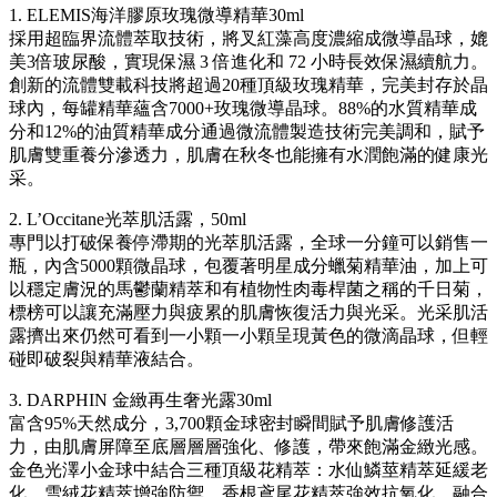
1. ELEMIS海洋膠原玫瑰微導精華30ml
採用超臨界流體萃取技術，將叉紅藻高度濃縮成微導晶球，媲
美3倍玻尿酸，實現保濕 3 倍進化和 72 小時長效保濕續航力。
創新的流體雙載科技將超過20種頂級玫瑰精華，完美封存於晶
球內，每罐精華蘊含7000+玫瑰微導晶球。88%的水質精華成
分和12%的油質精華成分通過微流體製造技術完美調和，賦予
肌膚雙重養分滲透力，肌膚在秋冬也能擁有水潤飽滿的健康光
采。
2. L’Occitane光萃肌活露，50ml
專門以打破保養停滯期的光萃肌活露，全球一分鐘可以銷售一
瓶，內含5000顆微晶球，包覆著明星成分蠟菊精華油，加上可
以穩定膚況的馬鬱蘭精萃和有植物性肉毒桿菌之稱的千日菊，
標榜可以讓充滿壓力與疲累的肌膚恢復活力與光采。光采肌活
露擠出來仍然可看到一小顆一小顆呈現黃色的微滴晶球，但輕
碰即破裂與精華液結合。
3. DARPHIN 金緻再生奢光露30ml
富含95%天然成分，3,700顆金球密封瞬間賦予肌膚修護活
力，由肌膚屏障至底層層層強化、修護，帶來飽滿金緻光感。
金色光澤小金球中結合三種頂級花精萃：水仙鱗莖精萃延緩老
化、雪絨花精萃增強防禦、香根鳶尾花精萃強效抗氧化，融合