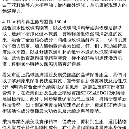
白芒花籽油等六大植萃油，從內而外造光，為肌膚展現迷人的
飽滿彈力。
4. Dior 精萃再生微導凝露 150ml
結合親水性玫瑰礦物質，以及玫瑰潤澤精華油與玫瑰活酵萃
取，達到平衡淨化但不乾澀，質地輕盈但依然潤澤舒適的效
果。融合了全新核心成分「岡維拉玫瑰活酵萃取」，保持肌膚
的平衡與穩定。加入礦物微營養素如鎂、鋅、銅，幫助維持肌
膚油水平衡。以及舒緩乾燥引起的敏弱不適的玫瑰潤澤精華
油。蘊含數百萬顆微導精華膠囊，極小的顆粒能迅速滲透肌
膚，達到48小時持久保濕與清爽舒適感！
看完市面上晶球護膚議題及廣受熱議的晶球保養產品，我們可
以了解到原來保養要快速有效，需倚賴創新包覆科技及活性成
分! 同時為符合全球永續美妝保養風潮，詠麗生技超前部署雙
管齊下，在產業創新及生產上積極實踐SDG9及SDG12永續發
展目標行動，此外，同步精進保養品代工技術，持續研發革新
科技優勢，如：獨家包覆技術加速產品創新、透過EGF傳導技
術讓活性成分發揮最大功效以及永續原料等優勢。
秉持專業永續美妝實作精神，從成分、原料到生產，選用植物
性萃取成分替代動物性成分，在生產過程同時考量效率及低碳