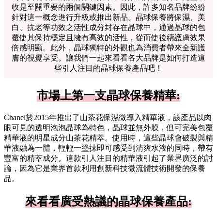
收是至關重要的兩個關鍵因素。因此，許多知名品牌紛紛
針對這一概念進行升級或推出新品。晶球保養將保濕、美
白、抗老等功效之活性成分封存在晶球中，通過晶球的包
覆使其保持穩定且擁有高效的活性，從而使後續護膚效果
倍感明顯。此外，晶球獨特的外觀也為消費者帶來全新護
膚的視覺享受。讓我們一起來看看各大品牌是如何打造這
些引人注目的晶球保養產品吧！
市場上第一支晶球保養精華:
Chanel於2015年推出了山茶花保濕微導入精華液，該產品以肉
眼可見的透明泡泡晶球為特色，晶球並無外膜，但可完美包覆
精華液的明星成分山茶花精萃。使用時，這些晶球會破裂與精
華液融為一體，輕輕一塗抹即可感受到清爽水液的同時，帶有
豐富的精萃成分。這款引人注目的精華液引起了業界廣泛的討
論，因為它是業界首款利用創新科技微流體技術開發的保養
品。
來看看廣受熱議的晶球保養產品: