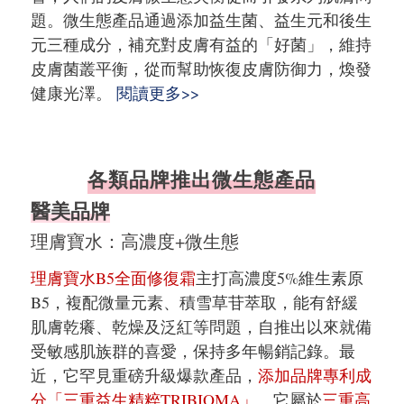
題。微生態產品通過添加益生菌、益生元和後生
元三種成分，補充對皮膚有益的「好菌」，維持
皮膚菌叢平衡，從而幫助恢復皮膚防御力，煥發
健康光澤。
閱讀更多>>
各類品牌推出微生態產品
醫美品牌
理膚寶水：高濃度+微生態
理膚寶水B5全面修復霜
主打高濃度5%維生素原
B5，複配微量元素、積雪草苷萃取，能有舒緩
肌膚乾癢、乾燥及泛紅等問題，自推出以來就備
受敏感肌族群的喜愛，保持多年暢銷記錄。最
近，它罕見重磅升級爆款產品，
添加品牌專利成
分「三重益生精粹TRIBIOMA」
。它屬於
三重高