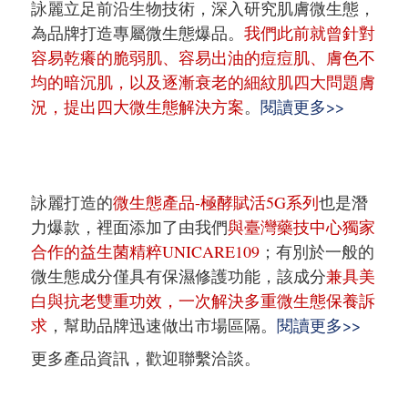
詠麗立足前沿生物技術，深入研究肌膚微生態，
為品牌打造專屬微生態爆品。
我們此前就曾針對
容易乾癢的脆弱肌、容易出油的痘痘肌、膚色不
均的暗沉肌，以及逐漸衰老的細紋肌四大問題膚
況，提出四大微生態解決方案
。
閱讀更多>>
詠麗打造的
微生態產品-極酵賦活5G系列
也是潛
力爆款，裡面添加了由我們
與臺灣藥技中心獨家
合作的益生菌精粹UNICARE109
；有別於一般的
微生態成分僅具有保濕修護功能，該成分
兼具美
白與抗老雙重功效，一次解決多重微生態保養訴
求
，幫助品牌迅速做出市場區隔。
閱讀更多>>
更多產品資訊，歡迎聯繫洽談。