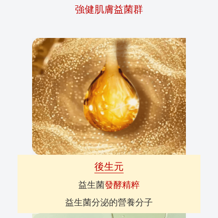
強健肌膚益菌群
後生元
益生菌
發酵精粹
益生菌分泌的營養分子