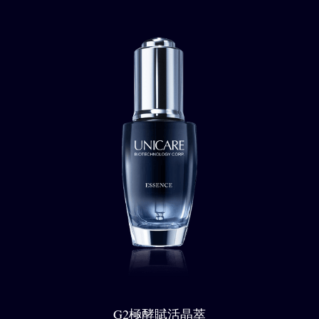
G2極酵賦活晶萃