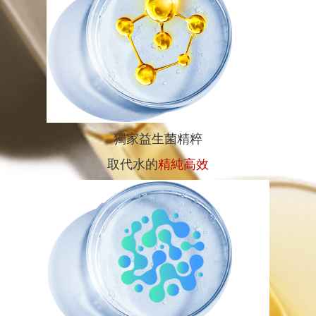
獨家益生菌精粹
取代水的
精純高效