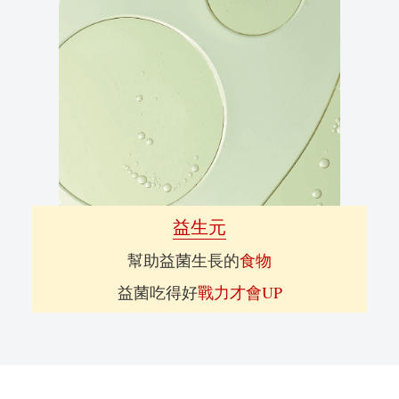
益生元
幫助益菌生長的
食物
益菌吃得好
戰力才會UP