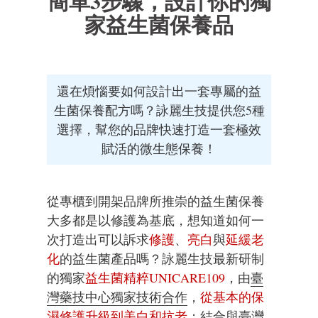
簡單3步驟，設計你的獨
家益生菌保養品
還在煩惱要如何設計出一套專屬的益
生菌保養配方嗎？詠麗生技提供您5種
選擇，幫您的品牌快速打造一套極效
賦活的微生態保養！
從專櫃到開架品牌所推崇的益生菌保養
大多都是以修護為基底，想知道如何一
次打造出可以訴求
修護
、
亮白
與
延緩老
化
的益生菌產品嗎？詠麗生技最新研制
的獨家
益生菌精粹UNICARE109
，由
臺
灣藥技中心獨家技術合作
，
從基本的保
濕修護升級到美白和抗老
；結合與
臺灣