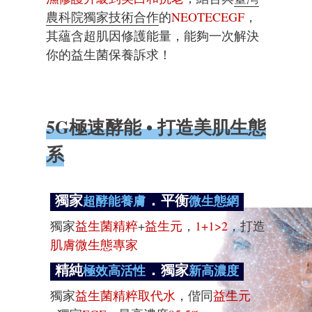
農科院獨家技術合作
的
NEOTECEGF
，
其蘊含超肌因修護能量，能夠
一次解決
你的益生菌保養訴求！
5G極速酵能 • 打造美肌生態
系
．
獨家
平衡
超酵能養膚
微生態網
獨家
益生菌精粹
+
益生元
，
1+1>2
，打造
肌膚微生態專家
．
精純
獨家
極效高活性
新高濃度
獨家
益生菌精粹取代水
，偕同
益生元