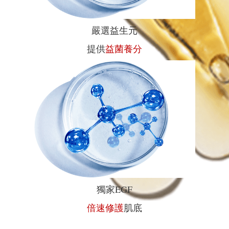
嚴選益生元
提供
益菌養分
獨家EGF
倍速修護
肌底