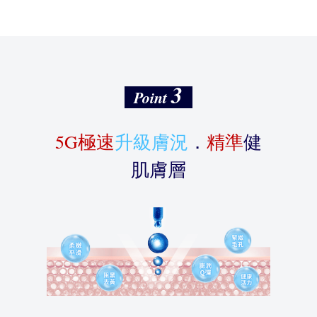
3
Point
5G極速
升級膚況
．
精準
健
肌膚層