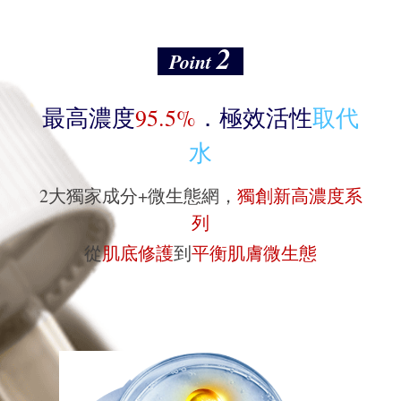
2
Point
最高濃度
95.5%
．極效活性
取代
水
2大獨家成分+微生態網，
獨創新高濃度系
列
從
肌底修護
到
平衡肌膚微生態