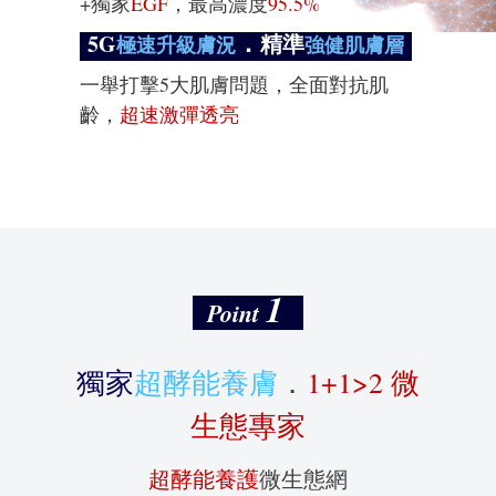
+獨家
EGF
，最高濃度
95.5%
．
5G
精準
極速升級膚況
強健肌膚層
一舉打擊5大肌膚問題，全面對抗肌
齡，
超速激彈透亮
1
Point
獨家
超酵能養膚
．
1+1>2 微
生態專家
超酵能養護
微生態網