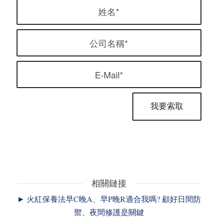
相關鏈接
► 火紅保養法早C晚A、早P晚R適合我嗎? 顧好日間防
禦、夜間修護是關鍵