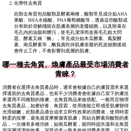
化學性去角質
此類去角質包括酸類及酵素兩種，酸類常見成分如AHA
果酸、BHA水楊酸、PHA葡萄糖酸等，透過這些酸類成
分有助於溶解殘留在肌膚表層的老廢細胞，以及附著在
毛孔內的油脂和髒污，使毛孔潔淨而改善毛孔粗大問
題。酵素又稱「酶」，常見成分如木瓜酵素、鳳梨酵
素、南瓜酵素等，酶負責吃掉肌膚老廢的死皮細胞後就
會停止工作，不會影響到底層的肌膚。
哪一種去角質、煥膚產品最受市場消費者
青睞？
消費者在選擇去角質產品時，通常會根據自己的膚質需求來選
擇適當的去角質產品，也有不少消費者會依據自己當下的膚況
來選用不同種類的煥膚、去角質商品來做搭配。一般而言物理
去角質產品，如磨砂膏、角質霜，使用後能立即感受肌膚變得
光滑細嫩，此類產品適合追求立即性效果的消費者，使用時需
輕柔的按摩，避免過度摩擦傷害肌膚；而結合酵素與酸類的產
品，一次擁有多種功效，如南瓜酵素，能同時提供溫和去角質
與深層清潔的效果，深受追求一瓶多效的消費者喜愛。以下針