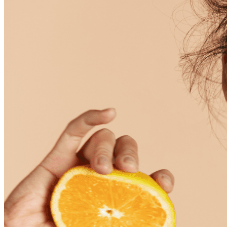
特色爆品
ESG禮盒
美肌情報
UNICARE美妝新知
UNICARE科研秘辛
UNICARE 企業動態
聯絡我們
詠麗 FAQ
中文 (台灣)
English