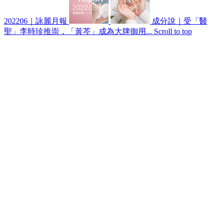
202206｜詠麗月報
成分說｜受「醫
聖」李時珍推崇，「黃芩」成為大牌御用...
Scroll to top