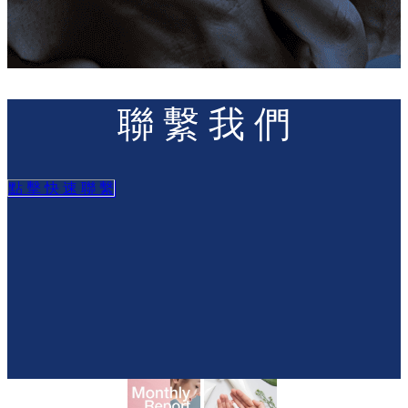
聯 繫 我 們
點 擊 快 速 聯 繫