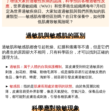
了增強大家對過敏性疾病的認識，科學預防各種過敏性反
應
，世界過敏組織（WAO）和世界衛生組織將每年7月8日
定為世界過敏疾病日。大家知道過敏肌與我們所熟知的肌
膚類型——敏感肌有哪些區別嗎？在日常保養中，如何降
低肌膚致敏風險呢？
過敏肌與敏感肌的區別
過敏肌和敏感肌都會引起乾燥、紅腫和瘙癢等不適，但是它們
的產生的原因卻大不相同，只有科學區分，才可以找到正確的
護理方法。
►
過敏肌
：
属于人體的自我保護機制
。當皮膚受到特定過敏原的
刺激，如花粉、塵蟎、動物毛屑等，或是攝取容易引起過敏反應的
食品，像牛奶、蜂蜜、海鮮等，就容易引發皮膚過敏症狀。
►
敏感肌
：指的是
肌膚長期處於脆弱的狀態
。由於角質層比較
薄，皮膚容易受外界影響，像是天氣變化、空氣污染、保養品成分
等，都可能對皮膚造成刺激，引發各種肌膚不適。
科學應對致敏現象