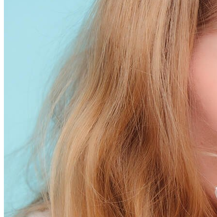
特色爆品
ESG禮盒
美肌情報
UNICARE美妝新知
UNICARE科研秘辛
UNICARE 企業動態
聯絡我們
詠麗 FAQ
中文 (台灣)
English