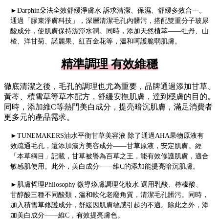
►Darphin朵法全效舒緩淨膚水 訴求清潔、保濕、舒緩多效合一。
通過「膠束淨膚科技」，深層清潔毛孔內髒污，搭配雙重分子玻尿
酸成分，使肌膚保持潔淨水潤。同時，添加天然植萃——牡丹、山
楂、洋甘菊、諾麗果、紅百金花等，溫和呵護脆弱肌膚。
精準調理 有效維穩
徹底清潔之後，毛孔的調理也尤為重要，品牌通過添加甘草、
黃芩、積雪草等草本配方，舒緩安撫肌膚，達到穩膚的目的。
同時，添加維C等熱門美白成分，提亮暗沉肌膚，滿足消費者
更多元的產品需求。
►TUNEMAKERS油水平衡甘草美容液 除了通過AHA果物原液有
效疏通毛孔，還添加漢方美容成分——甘草原液，安定肌膚。經
「本草綱目」記載，甘草被譽為百草之王，能有效修護肌膚，適合
敏感肌使用。此外，美白成分——維C的添加能提亮暗沉肌膚。
►肌膚哲理Philosophy 微導煥膚調理化妝水 選用乳酸、檸檬酸、
甘醇酸三種不同酸類，溫和軟化老廢角質，清潔毛孔髒污。同時，
加入積雪草修護成分，舒緩因肌膚敏感引起的不適。除此之外，添
加美白成分——維C，有效提亮膚色。