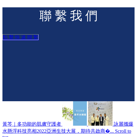
聯 繫 我 們
點 擊 快 速 聯 繫
黃芩｜多功能的肌膚守護者
詠麗攜爆
水懸浮科技亮相2022亞洲生技大展，期待共啟商�...
Scroll to