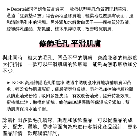
►Decorte黛珂淨妍角質晶透露 一款擦拭型毛孔角質調理精華液。
通過「雙氣墊科技」結合兩種凝膠質地，輕柔地包覆肌膚表面，溫
和清除毛孔中的污垢。另外添加水解嫩白因子——腐殖質淬取液、
鯨蠟醇乳酸酯、茶氨酸、榿木果淬取液，改善暗沉肌膚。
修飾毛孔 平滑肌膚
與此同時，粗大的毛孔、凹凸不平的肌膚，會讓妝容的精緻度
大打折扣，一款可以平滑肌膚的飾底霜，能夠為無暇底妝加分
不少。
► KOSE 高絲神隱毛孔柔焦凍 透過半透明凝凍質地填補肌膚凹凸
處，輕盈修飾肌膚瑕疵，膚感清爽無負擔。另外添加控油持粧粉體
及防止油光粉體，吸附多餘皮脂，有效改善油光，提升持妝效果。
蜜核桃仁油．橄欖角鯊烷．維他命B6誘導體等保濕成分添加，幫
助肌膚保持水油平衡。
詠麗推出多款毛孔清潔、調理和修飾產品，可以從產品的成
分、配方、質地、香味等面向為您進行客製化產品設計。更多
產品詳情，歡迎聯繫詳詢。