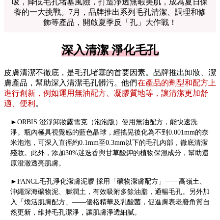
吸，降低毛孔堵塞風險，打造淨透無暇美肌，成為夏日保
養的一大挑戰。7月，品牌推出系列毛孔清潔、調理和修
飾等產品，開啟夏季反「孔」大作戰！
深入清潔 淨化毛孔
皮膚清潔不徹底，是毛孔堵塞的首要因素。品牌推出卸妝、潔
膚產品，幫助深入清潔毛孔髒污。他們
在產品的劑型和配方上
進行創新，例如運用無油配方、凝膠質地等，讓清潔更加舒
適、便利
。
►ORBIS 澄淨卸妝露雪克（泡泡版）使用無油配方，能快速洗
淨。瓶內極具視覺感的藍色晶球，經搖晃後化為不到0.001mm的奈
米泡泡，可深入直徑約0.1mm至0.3mm以下的毛孔內部，徹底清潔
殘妝。此外，添加30%迷迭香與甘草酸鉀的植物保濕成分，幫助還
原澄澈透亮肌膚。
►FANCL毛孔淨化潔膚泥膠 採用「礦物潔膚配方」——高嶺土、
沖繩深海礦物泥、膨潤土，有效吸附多餘油脂，通暢毛孔。另外加
入「煥活肌膚配方」——優格精華及乳酸菌，促進膚表老廢角質自
然更新，維持毛孔潔淨，讓肌膚淨透細膩。