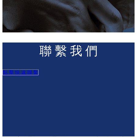
聯 繫 我 們
點 擊 快 速 聯 繫