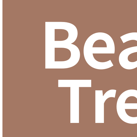
特色爆品
ESG禮盒
美肌情報
UNICARE美妝新知
UNICARE科研秘辛
UNICARE 企業動態
聯絡我們
詠麗 FAQ
中文 (台灣)
English