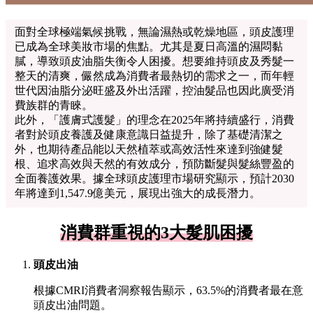
面對全球極端氣候挑戰，無論濕熱或乾燥地區，頭皮護理
已成為全球美妝市場的焦點。尤其是夏日高溫的濕悶黏
膩，導致頭皮油脂失衡令人困擾。想要維持頭皮及秀髮一
整天的清爽，儼然成為消費者最熱切的需求之一，而年輕
世代因油脂分泌旺盛及外出活躍，控油髮品也因此廣受消
費族群的青睞。
此外，「護膚式護髮」的理念在2025年將持續盛行，消費
者對於頭皮養護及健康意識日益提升，除了基礎清潔之
外，也期待產品能以天然植萃或高效活性來達到強健髮
根、追求高效與天然的有效成分，預防斷髮與髮絲豐盈的
全面養護效果。據全球頭皮護理市場研究顯示，預計2030
年將達到1,547.9億美元，展現出強大的成長潛力。
消費群重視的3大髮肌困擾
頭皮出油
根據CMRI消費者洞察報告顯示，63.5%的消費者最在意
頭皮出油問題。