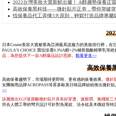
2022台灣美妝大賞新鮮出爐！ A醇趨勢保養正
高效保養黑科技——微針貼片正夯，帶你突破突
找保養品代工弄懂3大原則，輕鬆打造品牌專屬
2
日本Cosme美容大賞被譽為亞洲最具說服力的美妝排行榜，在它
PAULA’S CHOICE 寶拉珍選0.3%A醇+2%補骨脂酚精
品，為您提供下一款A醇爆品設計思路。
觀看更多>>
高效保養
高效保養趨勢下，市場期待更即時、更有感的保養效果。
微針
女團御用品牌ACROPASS等眾多歐美日韓品牌紛紛推出微
>>
詠麗推出EGF玻尿酸微針貼片具有好穿透、速膨潤、無殘留三
符合人體工學的彎月設計可針對魚尾紋、法令紋及木偶紋等特