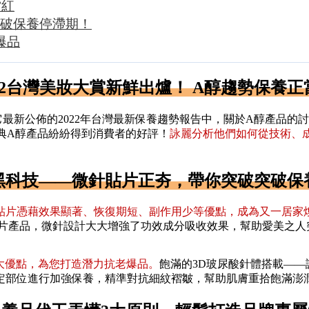
當紅
破保養停滯期！
爆品
022台灣美妝大賞新鮮出爐！ A醇趨勢保養正
最新公佈的2022年台灣最新保養趨勢報告中，關於A醇產品的討論
華乳等經典A醇產品紛紛得到消費者的好評！
詠麗分析他們如何從技術、
黑科技——微針貼片正夯，帶你突破突破保
貼片憑藉效果顯著、恢復期短、副作用少等優點，成為又一居家
針貼片產品，微針設計大大增強了功效成分吸收效果，幫助愛美之
大優點，為您打造潛力抗老爆品。
飽滿的3D玻尿酸針體搭載——
定部位進行加強保養，精準對抗細紋褶皺，幫助肌膚重拾飽滿澎