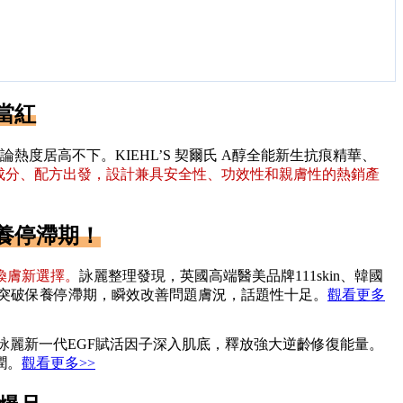
當紅
熱度居高不下。KIEHL’S 契爾氏 A醇全能新生抗痕精華、
成分、配方出發，設計兼具安全性、功效性和親膚性的熱銷產
養停滯期！
煥膚新選擇。
詠麗整理發現，英國高端醫美品牌111skin、韓國
人突破保養停滯期，瞬效改善問題膚況，話題性十足。
觀看更多
詠麗新一代EGF賦活因子深入肌底，釋放強大逆齡修復能量。
潤。
觀看更多>>