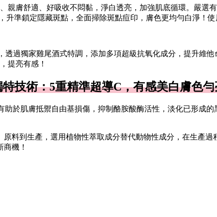
、親膚舒適、好吸收不悶黏，淨白透亮，加強肌底循環。嚴選有
，升準鎖定隱藏斑點，全面掃除斑點痘印，膚色更均勻白淨！使用
級，透過獨家雞尾酒式特調，添加多項超級抗氧化成分，提升維他
，提亮有感！
獨特技術：5重精準超導C，有感美白膚色勻
，有助於肌膚抵禦自由基損傷，抑制酪胺酸酶活性，淡化已形成
、原料到生產，選用植物性萃取成分替代動物性成分，在生產過
新商機！