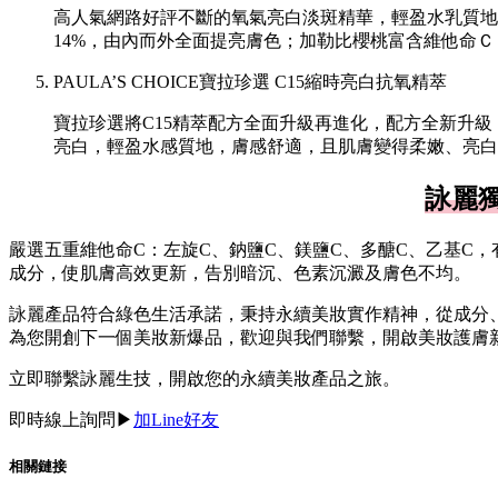
高人氣網路好評不斷的氧氣亮白淡斑精華，輕盈水乳質地
14%，由內而外全面提亮膚色；加勒比櫻桃富含維他命Ｃ
PAULA’S CHOICE寶拉珍選 C15縮時亮白抗氧精萃
寶拉珍選將C15精萃配方全面升級再進化，配方全新升
亮白，輕盈水感質地，膚感舒適，且肌膚變得柔嫩、亮白
詠麗
嚴選五重維他命C：左旋C、鈉鹽C、鎂鹽C、多醣C、乙基C
成分，使肌膚高效更新，告別暗沉、色素沉澱及膚色不均。
詠麗產品符合綠色生活承諾，秉持永續美妝實作精神，從成分
為您開創下一個美妝新爆品，歡迎與我們聯繫，開啟美妝護膚
立即聯繫詠麗生技，開啟您的永續美妝產品之旅。
即時線上詢問
▶︎
加Line好友
相關鏈接