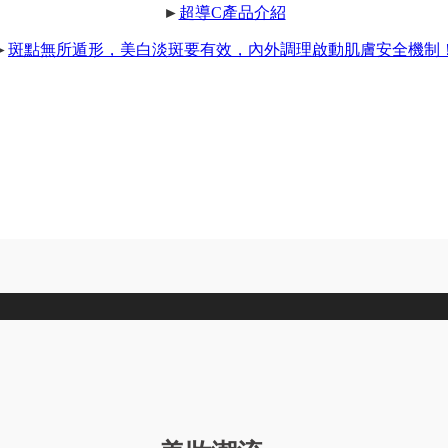
►
超導C產品介紹
►
斑點無所遁形，美白淡斑要有效，內外調理啟動肌膚安全機制