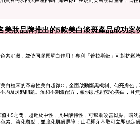
消費者需求的美白產品嗎? 如果你正在規劃美白淡斑產品，嚮
名美妝品牌推出的5款美白淡斑產品成功案
黑色素沉澱，並偕同膠原單白作用！專利「普拉斯鏈」可對抗鬆
度美白植萃的革命性美白超微C，全面啟動斷黑機制、勻亮膚色，再搭配菸
不均及斑點問題。溫和不刺激配方，敏弱肌也能安心美白，且無
H值4-5之間，趨近於中性，具果酸特性，可幫助改善斑點、暗
制黑色素、淡化斑點，並強化肌膚屏障；山毛櫸芽萃取可立即穩定