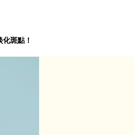
淡化斑點！