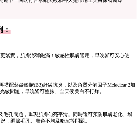
往創造下一個既符合永續美妝精神又是市場上美白保養新爆
例：
垮更緊實，肌膚澎彈飽滿！敏感性肌膚適用，早晚皆可安心使
鹼醯胺(B3)舒緩抗炎，以及角質分解因子Melaclear 2加
光敏問題，早晚皆可塗抹、全天候美白不打烊。
沈及毛孔問題，重現肌膚勻亮平滑。同時還可預防肌膚老化、增
膚況，調節毛孔、膚色不均及暗沉等問題。