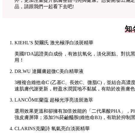
外，更加注重提升肌膚整體勻亮與健康。想要開發出滿足
品，請跟我們一起看下去吧!
知
KIEHL’S 契爾氏 激光極淨白淡斑精華
美國FDA認證美白成份，有效抗氧化，淡化斑點、對抗
用！
DR.WU 達爾膚超微C美白精華液
3種複合維他命C (乙基C、長效C、微脂C)，並結合高濃
速肌膚代謝更新，輕盈水潤質地不黏膩，有助於改善膚色
LANCÔME蘭蔻 超極光淨亮淡斑激萃
選用效果更溫和卻擁有加倍效能的「二代果酸PHA」，P
強皮膚屏障；添加5%菸鹼醯胺(維他命B3)，有助於抑
CLARINS克蘭詩 氧氣亮白淡斑精華