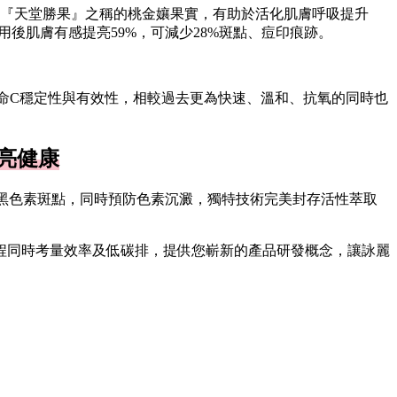
『天堂勝果』之稱的桃金孃果實，有助於活化肌膚呼吸提升
後肌膚有感提亮59%，可減少28%斑點、痘印痕跡。
命C穩定性與有效性，相較過去更為快速、溫和、抗氧的同時也
亮健康
的黑色素斑點，同時預防色素沉澱，獨特技術完美封存活性萃取
程同時考量效率及低碳排，提供您嶄新的產品研發概念，讓詠麗