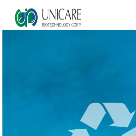
Asia Beauty Expo 2026
Asia Beauty Expo 2025
Tokyo Expo
in-cosmetics asia beauty 2025
About Unicare
ODM Service
Beauty Product