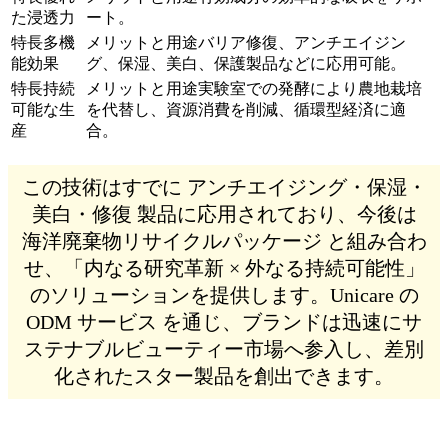
た浸透力
ート。
多機
バリア修復、アンチエイジン
能効果
グ、保湿、美白、保護製品などに応用可能。
持続
実験室での発酵により農地栽培
可能な生
を代替し、資源消費を削減、循環型経済に適
産
合。
この技術はすでに アンチエイジング・保湿・
美白・修復 製品に応用されており、今後は
海洋廃棄物リサイクルパッケージ と組み合わ
せ、「内なる研究革新 × 外なる持続可能性」
のソリューションを提供します。Unicare の
ODM サービス を通じ、ブランドは迅速にサ
ステナブルビューティー市場へ参入し、差別
化されたスター製品を創出できます。