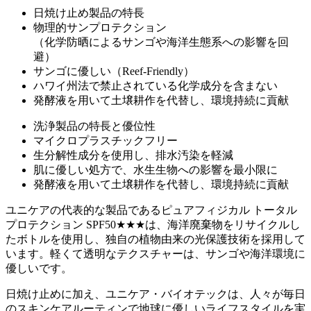
日焼け止め製品の特長
物理的サンプロテクション
（化学防晒によるサンゴや海洋生態系への影響を回
避）
サンゴに優しい（Reef-Friendly）
ハワイ州法で禁止されている化学成分を含まない
発酵液を用いて土壌耕作を代替し、環境持続に貢献
洗浄製品の特長と優位性
マイクロプラスチックフリー
生分解性成分を使用し、排水汚染を軽減
肌に優しい処方で、水生生物への影響を最小限に
発酵液を用いて土壌耕作を代替し、環境持続に貢献
ユニケアの代表的な製品であるピュアフィジカル トータル
プロテクション SPF50★★★は、海洋廃棄物をリサイクルし
たボトルを使用し、独自の植物由来の光保護技術を採用して
います。軽くて透明なテクスチャーは、サンゴや海洋環境に
優しいです。
日焼け止めに加え、ユニケア・バイオテックは、人々が毎日
のスキンケアルーティンで地球に優しいライフスタイルを実