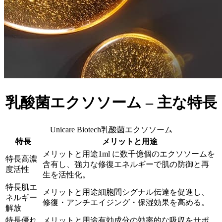
乳酸菌エクソソーム
–
主な特長
Unicare Biotech乳酸菌エクソソーム
特長
メリットと用途
1ml に数千億個のエクソソームを
高濃
含有し、強力な修復エネルギーで肌の防御と再
度活性
生を活性化。
肌エ
細胞間シグナル伝達を促進し、
ネルギー
修復・アンチエイジング・保湿効果を高める。
解放
優れ
有効成分の効率的な吸収をサポ