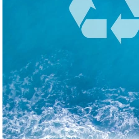
Skincare ODM Videos
IN-VOGUE
Private-Label Beauty Products Solution
ESG-DRIVEN GIFT SET
Skincare News
Beauty News
Research Study
Enterprise News
Contact Us
FAQ