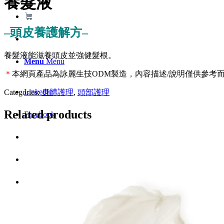
養髮液
–頭皮養護解方–
養髮液能滋養頭皮並強健髮根。
Menu
Menu
＊
本網頁產品為詠麗生技ODM製造，內容描述/說明僅供參考
LinkedIn
Categories:
身體護理
,
頭部護理
Related products
Facebook
Instagram
Youtube
WhatsApp