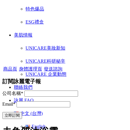
特色爆品
ESG禮盒
美肌情報
UNICARE美妝新知
UNICARE科研秘辛
商品頁
身體護理頁
發送諮詢
UNICARE 企業動態
訂閱詠麗電子報
聯絡我們
公司名稱*
詠麗 FAQ
Email*
中文 (台灣)
English