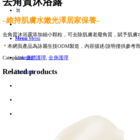
去角質沐浴露
–維持肌膚水嫩光澤居家保養–
去角質沐浴露添加細小顆粒，可去除肌膚老廢角質，賦予肌膚
Menu
Menu
＊
本網頁產品為詠麗生技ODM製造，內容描述/說明僅供參考
LinkedIn
Categories:
身體護理
,
全身護理
Related products
Facebook
Instagram
Youtube
WhatsApp