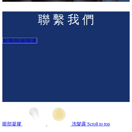
聯 繫 我 們
點 擊 快 速 聯 繫
眼部凝膠
洗髮露
Scroll to top