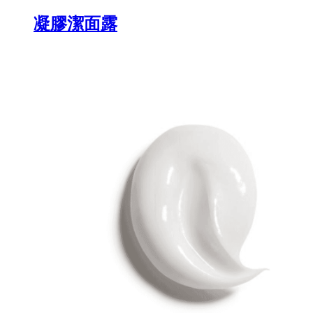
凝膠潔面露