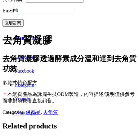
Email*
去角質凝膠
Menu
Menu
LinkedIn
去角質凝膠透過酵素成分溫和達到去角質
功效
Facebook
多款式特色配方
Instagram
＊
本網頁產品為詠麗生技ODM製造，內容描述/說明僅供參考
Youtube
而非對消費者直接銷售。
Categories:
保養品
,
去角質
WhatsApp
Related products