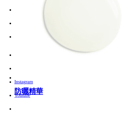
Menu
Menu
LinkedIn
Facebook
Instagram
防曬精華
Youtube
WhatsApp