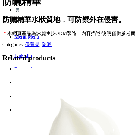
防曬精華
防曬精華水狀質地，可防禦外在侵害。
＊
本網頁產品為詠麗生技ODM製造，內容描述/說明僅供參考
Menu
Menu
Categories:
保養品
,
防曬
LinkedIn
Related products
Facebook
Instagram
Youtube
WhatsApp