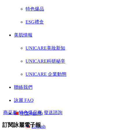
特色爆品
ESG禮盒
美肌情報
UNICARE美妝新知
UNICARE科研秘辛
UNICARE 企業動態
聯絡我們
詠麗 FAQ
商品頁
特色爆品頁
發送諮詢
中文 (台灣)
訂閱詠麗電子報
English