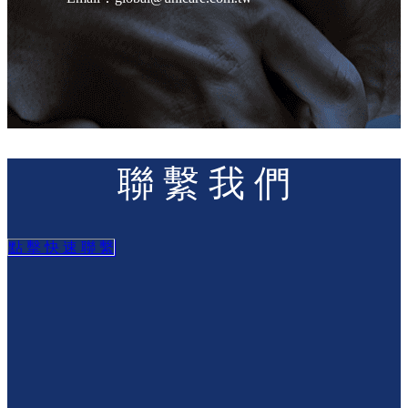
聯 繫 我 們
點 擊 快 速 聯 繫