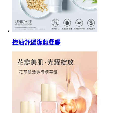
控油舒緩潔顏凝膠