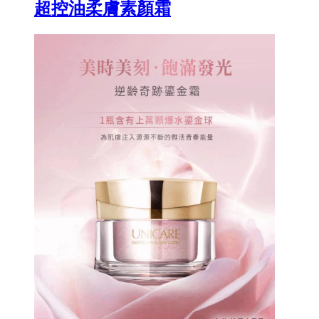
超控油柔膚素顏霜