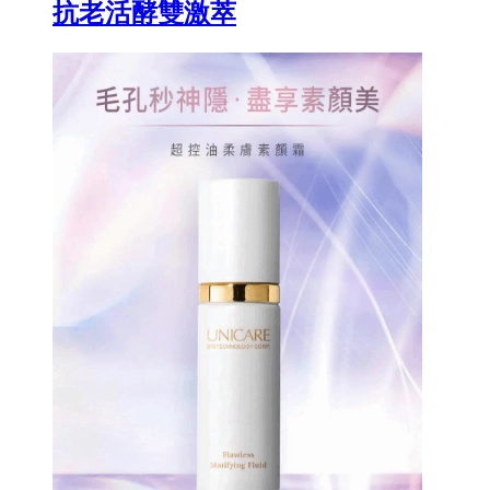
抗老活酵雙激萃