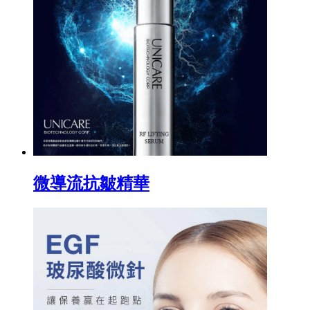
微導流抗皺精華