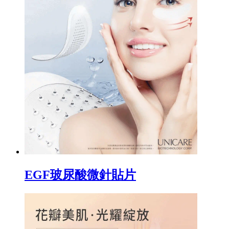
EGF玻尿酸微針貼片