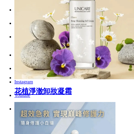
Menu
Menu
LinkedIn
Facebook
Instagram
花植淨澈卸妝凝霜
Youtube
WhatsApp