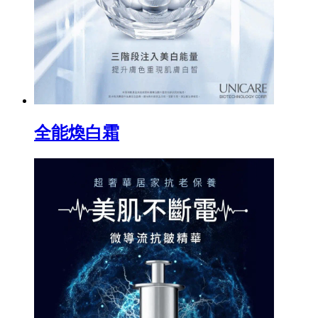
全能煥白霜