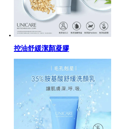
控油舒緩潔顏凝膠