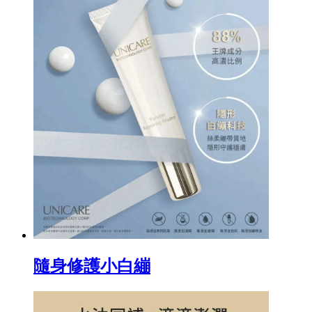
隨身修護小白繃