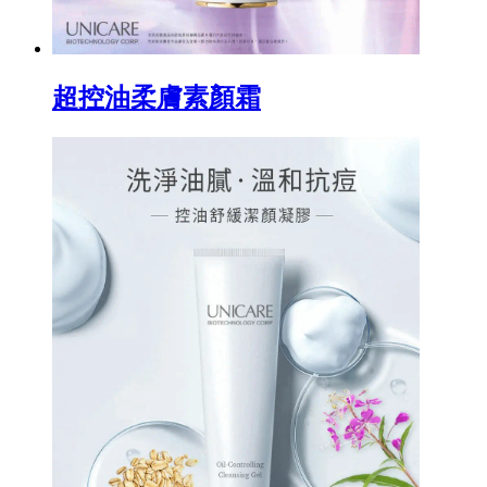
超控油柔膚素顏霜