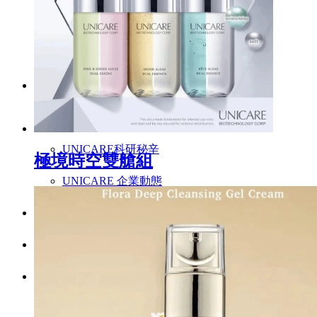
特色爆品
ESG禮盒
美肌情報
UNICARE美妝新知
UNICARE科研秘辛
極境時空雙艙組
UNICARE 企業動態
聯絡我們
詠麗 FAQ
中文 (台灣)
English