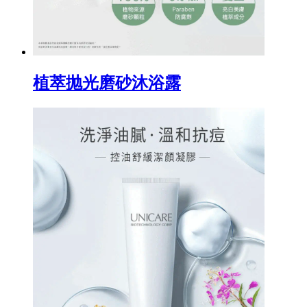
植萃抛光磨砂沐浴露