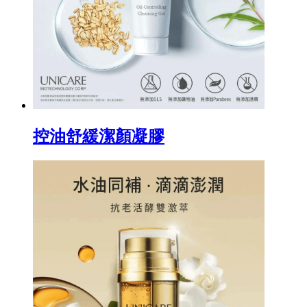
控油舒緩潔顏凝膠