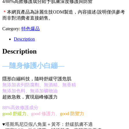
4/88%高效修護成分給予肌膚深度修護與防禦
＊
本網頁產品為詠麗生技ODM製造，內容描述/說明僅供參考
而非對消費者直接銷售。
Category:
特色爆品
Description
Description
—隨身修護小白繃—
隱形白繃科技，隨時舒緩守護危肌
無添加表列防腐劑、無酒精、無香精
無添加色料、無添加礦物油
超效急救，實現巔峰修護力
88%高效修護成分
good 舒緩力、
good 修護力、
good 防禦力
♥
塔斯馬尼亞假八角葉＋黃芩：舒緩肌膚不適