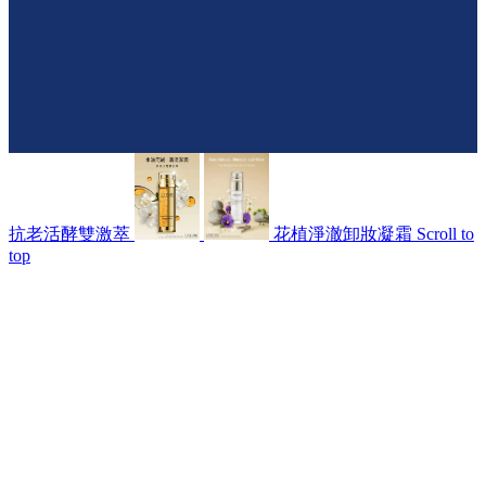
抗老活酵雙激萃
花植淨澈卸妝凝霜
Scroll to
top