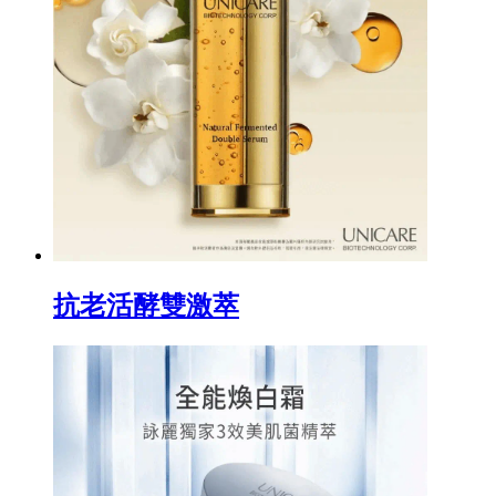
抗老活酵雙激萃