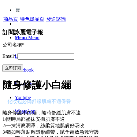
商品頁
特色爆品頁
發送諮詢
訂閱詠麗電子報
Menu
Menu
公司名稱*
LinkedIn
Email*
Facebook
隨身修護小白繃
Instagram
Youtube
—化妝包必備舒緩肌膚不適保養—
WhatsApp
隨身修護小白繃，隨時舒緩肌膚不適
1/隨時局部塗抹安撫肌膚不適
2/一抹清爽潤澤，絲柔質地肌膚好吸收
3/猶如輕薄貼敷隱形繃帶，賦予超效急救守護