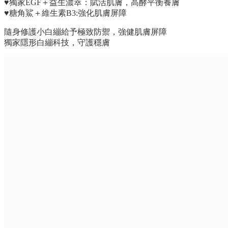
♥獨家EGF＋益生濃萃：賦活肌膚，高酵平衡養膚
♥糖角鯊＋維生素B3:強化肌膚屏障
隨身修護小白繃給予極致防禦，強健肌膚屏障
獨家隱形白繃科技，守護穩膚