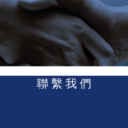
聯 繫 我 們