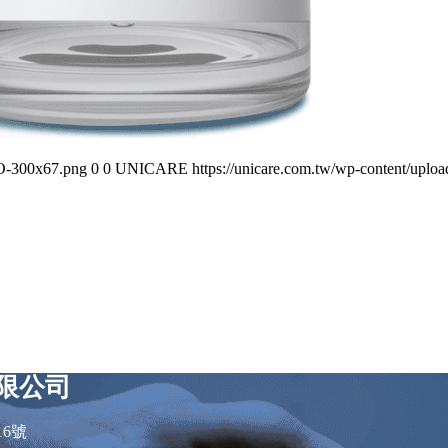
O-300x67.png
0
0
UNICARE
https://unicare.com.tw/wp-content/
限公司
16號