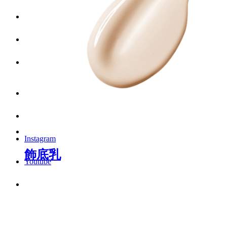
Menu
Menu
LinkedIn
Facebook
Instagram
飾底乳
Youtube
WhatsApp